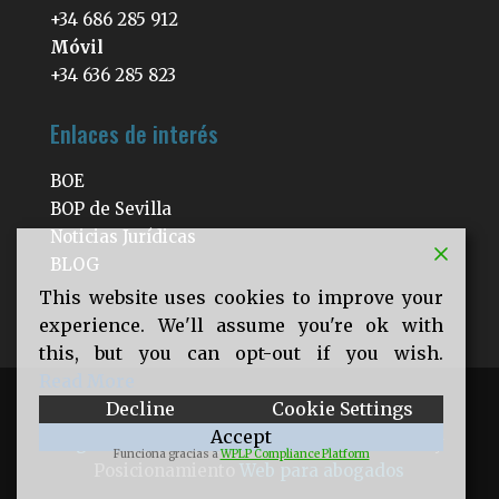
+34 686 285 912
Móvil
+34 636 285 823
Enlaces de interés
BOE
BOP de Sevilla
Noticias Jurídicas
BLOG
This website uses cookies to improve your
experience. We'll assume you're ok with
this, but you can opt-out if you wish.
Read More
Decline
Cookie Settings
© 2026 PICHARDO ABOGADOS |
Aviso
Accept
Legal
|
Política de privacidad
| Eweb Diseño y
Funciona gracias a
WPLP Compliance Platform
Posicionamiento
Web para abogados